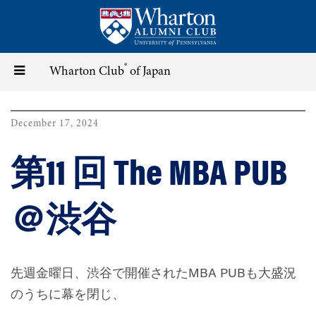
Skip
to
main
content
®
Toggle
Wharton Club
of Japan
navigation
December 17, 2024
第11 回 The MBA PUB
＠渋谷
先週金曜日、渋谷で開催されたMBA PUBも大盛況
のうちに幕を閉じ、