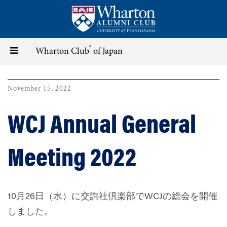
Skip
to
main
content
®
Toggle
Wharton Club
of Japan
navigation
November 15, 2022
WCJ Annual General
Meeting 2022
10月26日（水）に
交詢社倶楽部
でWCJの総会を開催
しました。