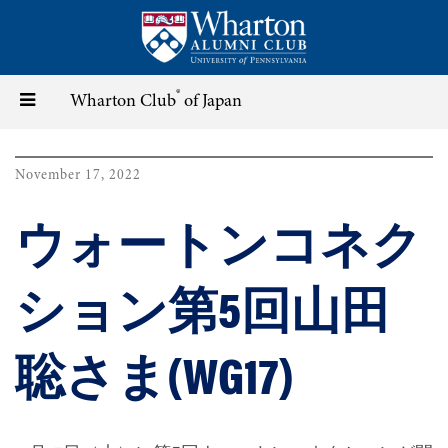
Skip
to
main
content
®
Toggle
Wharton Club
of Japan
navigation
November 17, 2022
ウォートンコネク
ション第5回山田
聡さま(WG17)